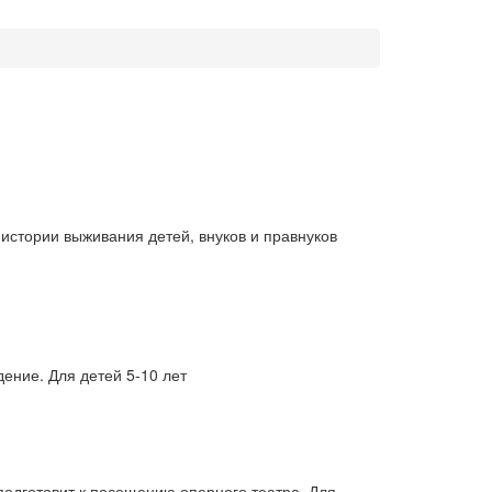
истории выживания детей, внуков и правнуков
дение. Для детей 5-10 лет
подготовит к посещению оперного театра. Для