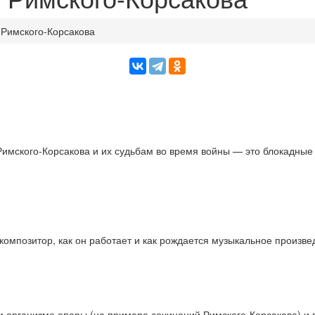
 Римского-Корсакова
имского-Корсакова и их судьбам во время войны — это блокадные 
 композитор, как он работает и как рождается музыкальное произве
м организме оперы (на примере сочинений Римского-Корсакова) и 