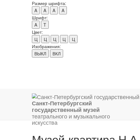
Размер шрифта:
A
A
A
A
Шрифт:
A
T
Цвет:
Ц
Ц
Ц
Ц
Ц
Изображения:
ВЫКЛ
ВКЛ
Санкт-Петербургский
государственный музей
театрального и музыкального
искусства
Музей-квартира Н.А