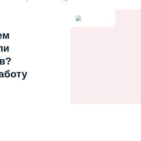
ем
ли
в?
работу