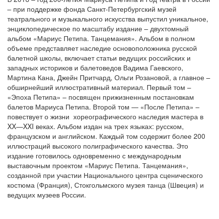
– при поддержке фонда Санкт-Петербургский музей
театрального и музыкального искусства выпустил уникальное,
энциклопедическое по масштабу издание – двухтомный
альбом «Мариус Петипа. Танцемания». Альбом в полном
объеме представляет наследие основоположника русской
балетной школы, включает статьи ведущих российских и
западных историков и балетоведов Вадима Гаевского,
Мартина Кана, Джейн Притчард, Ольги Розановой, а главное –
обширнейший иллюстративный материал. Первый том –
«Эпоха Петипа» – посвящен прижизненным постановкам
балетов Мариуса Петипа. Второй том — «После Петипа» –
повествует о жизни хореографического наследия мастера в
XX—XXI веках. Альбом издан на трех языках: русском,
французском и английском. Каждый том содержит более 200
иллюстраций высокого полиграфического качества. Это
издание готовилось одновременно с международным
выставочным проектом «Мариус Петипа. Танцемания»,
созданной при участии Национального центра сценического
костюма (Франция), Стокгольмского музея танца (Швеция) и
ведущих музеев России.