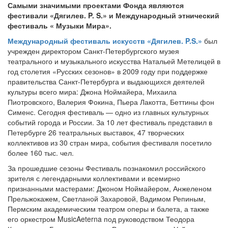
Самыми значимыми проектами Фонда являются
фестивали «Дягилев.
P.
S.» и Международный этнический
фестиваль « Музыки Мира».
Международный фестиваль искусств «Дягилев. P.S.»
был
учрежден директором Санкт-Петербургского музея
театрального и музыкального искусства Натальей Метелицей в
год столетия «Русских сезонов» в 2009 году при поддержке
правительства Санкт-Петербурга и выдающихся деятелей
культуры всего мира: Джона Ноймайера, Михаила
Пиотровского, Валерия Фокина, Пьера Лакотта, Беттины фон
Сименс. Сегодня фестиваль — одно из главных культурных
событий города и России. За 10 лет фестиваль представил в
Петербурге 26 театральных выставок, 47 творческих
коллективов из 30 стран мира, события фестиваля посетило
более 160 тыс. чел.
За прошедшие сезоны Фестиваль познакомил российского
зрителя с легендарными коллективами и всемирно
признанными мастерами: Джоном Ноймайером, Анжеленом
Прельжокажем, Светланой Захаровой, Вадимом Репиным,
Пермским академическим театром оперы и балета, а также
его оркестром MusicAeterna под руководством Теодора