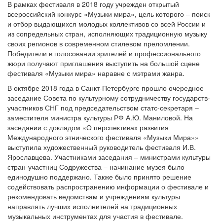
В рамках фестиваля в 2018 году учрежден открытый
всероссийский конкурс «Музыки мира», цель которого – поиск
и отбор выдающихся молодых коллективов со всей России и
из сопредельных стран, исполняющих традиционную музыку
своих регионов в современном стилевом преломлении.
Победители в голосовании зрителей и профессионального
жюри получают приглашения выступить на большой сцене
фестиваля «Музыки мира» наравне с мэтрами жанра.
В октябре 2018 года в Санкт-Петербурге прошло очередное
заседание Совета по культурному сотрудничеству государств-
участников СНГ под председательством статс-секретаря –
заместителя министра культуры РФ А.Ю. Маниловой. На
заседании с докладом «О перспективах развития
Международного этнического фестиваля «Музыки Мира»»
выступила художественный руководитель фестиваля И.В.
Ярославцева. Участниками заседания – министрами культуры
стран-участниц Содружества – начинание музея было
единодушно поддержано. Также было принято решение
содействовать распространению информации о фестивале и
рекомендовать ведомствам и учреждениям культуры
направлять лучших исполнителей на традиционных
музыкальных инструментах для участия в фестивале.