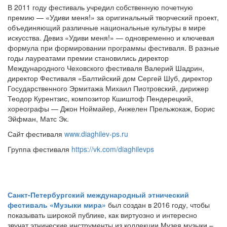
В 2011 году фестиваль учредил собственную почетную
премию — «Удиви меня!» за оригинальный творческий проект,
объединяющий различные национальные культуры в мире
искусства. Девиз «Удиви меня!» — одновременно и ключевая
формула при формировании программы фестиваля. В разные
годы лауреатами премии становились директор
Международного Чеховского фестиваля Валерий Шадрин,
директор Фестиваля «Балтийский дом Сергей Шуб, директор
Государственного Эрмитажа Михаил Пиотровский, дирижер
Теодор Курентзис, композитор Кшиштоф Пендерецкий,
хореографы — Джон Ноймайер, Анжелен Прельжокаж, Борис
Эйфман, Матс Эк.
Сайт фестиваля
www.diaghilev-ps.ru
Группа фестиваля
https://vk.com/diaghilevps
Санкт-Петербургский международный этнический
фестиваль «Музыки мира»
был создан в 2016 году, чтобы
показывать широкой публике, как виртуозно и интересно
звучат этнические инструменты из коллекции Музея музыки –