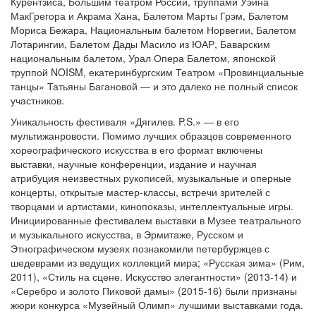
Курентзиса, Большим театром России, труппами Уэйна
МакГрегора и Акрама Хана, Балетом Марты Грэм, Балетом
Мориса Бежара, Национальным балетом Норвегии, Балетом
Лотарингии, Балетом Дады Масило из ЮАР, Баварским
национальным балетом, Урал Опера Балетом, японской
труппой NOISM, екатеринбургским Театром «Провинциальные
танцы» Татьяны Багановой — и это далеко не полный список
участников.
Уникальность фестиваля «Дягилев. P.S.» — в его
мультижанровости. Помимо лучших образцов современного
хореографического искусства в его формат включены
выставки, научные конференции, издание и научная
атрибуция неизвестных рукописей, музыкальные и оперные
концерты, открытые мастер-классы, встречи зрителей с
творцами и артистами, кинопоказы, интеллектуальные игры.
Инициированные фестивалем выставки в Музее театрального
и музыкального искусства, в Эрмитаже, Русском и
Этнографическом музеях познакомили петербуржцев с
шедеврами из ведущих коллекций мира; «Русская зима» (Рим,
2011), «Стиль на сцене. Искусство элегантности» (2013-14) и
«Серебро и золото Пиковой дамы» (2015-16) были признаны
жюри конкурса «Музейный Олимп» лучшими выставками года.