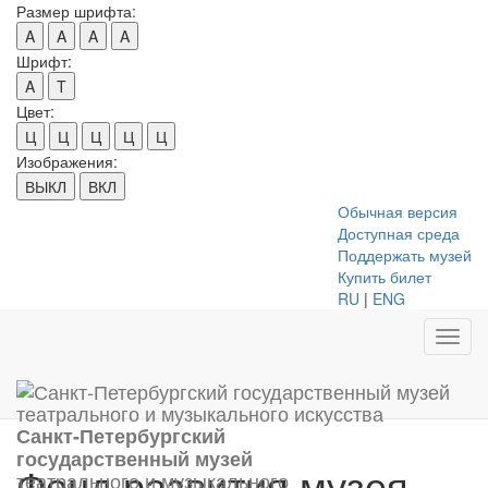
Размер шрифта:
A
A
A
A
Шрифт:
A
T
Цвет:
Ц
Ц
Ц
Ц
Ц
Изображения:
ВЫКЛ
ВКЛ
Обычная версия
Доступная среда
Поддержать музей
Купить билет
RU
|
ENG
Toggl
navig
Санкт-Петербургский
государственный музей
Фонд развития музея
театрального и музыкального