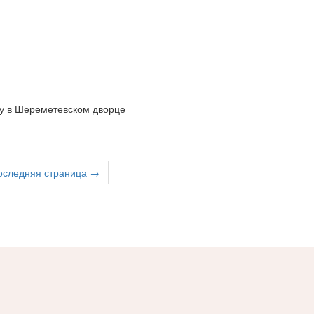
му в Шереметевском дворце
оследняя страница →