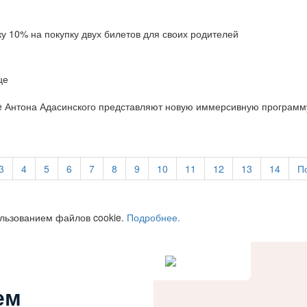
у 10% на покупку двух билетов для своих родителей
use Антона Адасинского представляют новую иммерсивную програм
3
4
5
6
7
8
9
10
11
12
13
14
П
ользованием файлов cookie.
Подробнее.
ем