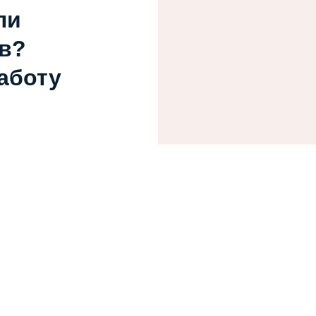
ли
в?
работу