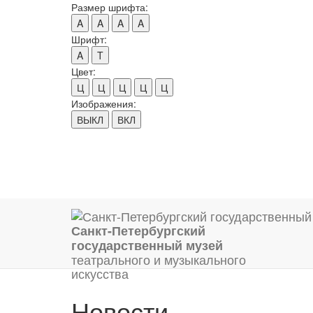
Размер шрифта:
A
A
A
A
Шрифт:
A
T
Цвет:
Ц
Ц
Ц
Ц
Ц
Изображения:
ВЫКЛ
ВКЛ
Санкт-Петербургский
государственный музей
театрального и музыкального
искусства
Новости