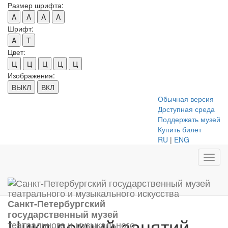
Размер шрифта:
A
A
A
A
Шрифт:
A
T
Цвет:
Ц
Ц
Ц
Ц
Ц
Изображения:
ВЫКЛ
ВКЛ
Обычная версия
Доступная среда
Поддержать музей
Купить билет
RU
|
ENG
Toggl
navig
Санкт-Петербургский
государственный музей
Цикл лекций-занятий
театрального и музыкального