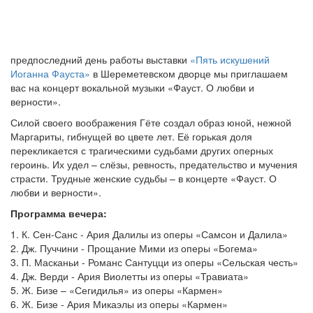
предпоследний день работы выставки
«Пять искушений
Иоганна Фауста»
в Шереметевском дворце мы приглашаем
вас на концерт вокальной музыки «Фауст. О любви и
верности».
Силой своего воображения Гёте создал образ юной, нежной
Маргариты, гибнущей во цвете лет. Её горькая доля
перекликается с трагическими судьбами других оперных
героинь. Их удел – слёзы, ревность, предательство и мучения
страсти. Трудные женские судьбы – в концерте «Фауст. О
любви и верности».
Программа вечера:
1. К. Сен-Санс - Ария Далилы из оперы «Самсон и Далила»
2. Дж. Пуччини - Прощание Мими из оперы «Богема»
3. П. Масканьи - Романс Сантуцци из оперы «Сельская честь»
4. Дж. Верди - Ария Виолетты из оперы «Травиата»
5. Ж. Бизе – «Сегидилья» из оперы «Кармен»
6. Ж. Бизе - Ария Микаэлы из оперы «Кармен»