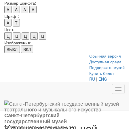
Размер шрифта:
A
A
A
A
Шрифт:
A
T
Цвет:
Ц
Ц
Ц
Ц
Ц
Изображения:
ВЫКЛ
ВКЛ
Обычная версия
Доступная среда
Поддержать музей
Купить билет
RU
|
ENG
Toggl
navig
Санкт-Петербургский
государственный музей
Концерт вокальной
театрального и музыкального