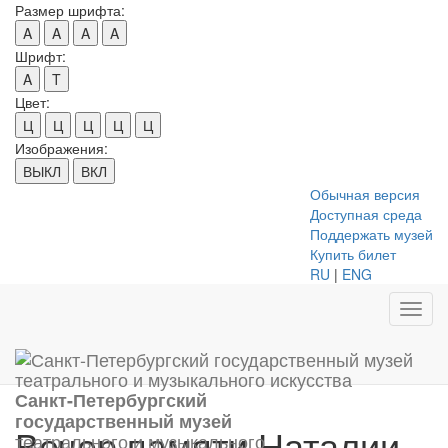
Размер шрифта:
A
A
A
A
Шрифт:
A
T
Цвет:
Ц
Ц
Ц
Ц
Ц
Изображения:
ВЫКЛ
ВКЛ
Обычная версия
Доступная среда
Поддержать музей
Купить билет
RU
|
ENG
Toggl
navig
Санкт-Петербургский
государственный музей
Вечер памяти Наталии
театрального и музыкального