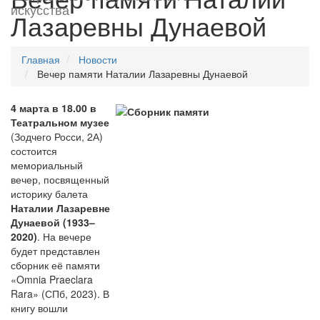
искусства
Лазаревны Дунаевой
Главная
Новости
Вечер памяти Наталии Лазаревны Дунаевой
4 марта в 18.00 в
Театральном музее
(Зодчего Росси, 2А)
состоится
мемориальный
вечер, посвященный
историку балета
Наталии Лазаревне
Дунаевой (1933–
2020)
. На вечере
будет представлен
сборник её памяти
«Omnia Praeclara
Rara» (СПб, 2023). В
книгу вошли