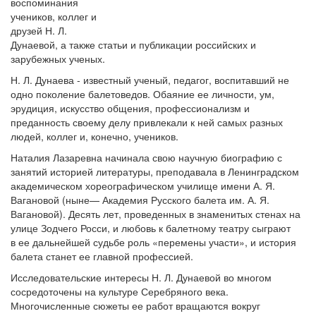
воспоминания
учеников, коллег и
друзей Н. Л.
Дунаевой, а также статьи и публикации российских и
зарубежных ученых.
Н. Л. Дунаева - известный ученый, педагог, воспитавший не
одно поколение балетоведов. Обаяние ее личности, ум,
эрудиция, искусство общения, профессионализм и
преданность своему делу привлекали к ней самых разных
людей, коллег и, конечно, учеников.
Наталия Лазаревна начинала свою научную биографию с
занятий историей литературы, преподавала в Ленинградском
академическом хореографическом училище имени А. Я.
Вагановой (ныне— Академия Русского балета им. А. Я.
Вагановой). Десять лет, проведенных в знаменитых стенах на
улице Зодчего Росси, и любовь к балетному театру сыграют
в ее дальнейшей судьбе роль «перемены участи», и история
балета станет ее главной профессией.
Исследовательские интересы Н. Л. Дунаевой во многом
сосредоточены на культуре Серебряного века.
Многочисленные сюжеты ее работ вращаются вокруг