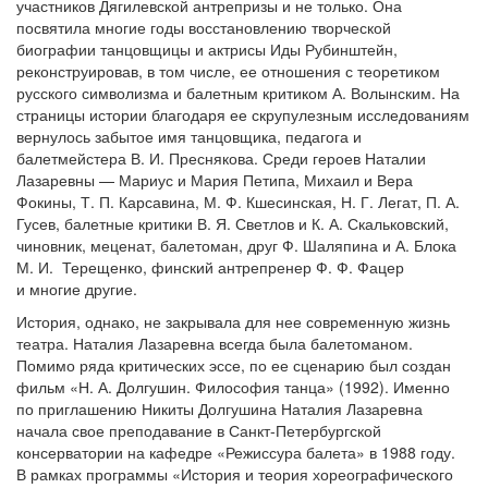
участников Дягилевской антрепризы и не только. Она
посвятила многие годы восстановлению творческой
биографии танцовщицы и актрисы Иды Рубинштейн,
реконструировав, в том числе, ее отношения с теоретиком
русского символизма и балетным критиком А. Волынским. На
страницы истории благодаря ее скрупулезным исследованиям
вернулось забытое имя танцовщика, педагога и
балетмейстера В. И. Преснякова. Среди героев Наталии
Лазаревны — Мариус и Мария Петипа, Михаил и Вера
Фокины, Т. П. Карсавина, М. Ф. Кшесинская, Н. Г. Легат, П. А.
Гусев, балетные критики В. Я. Светлов и К. А. Скальковский,
чиновник, меценат, балетоман, друг Ф. Шаляпина и А. Блока
М. И. Терещенко, финский антрепренер Ф. Ф. Фацер
и многие другие.
История, однако, не закрывала для нее современную жизнь
театра. Наталия Лазаревна всегда была балетоманом.
Помимо ряда критических эссе, по ее сценарию был создан
фильм «Н. А. Долгушин. Философия танца» (1992). Именно
по приглашению Никиты Долгушина Наталия Лазаревна
начала свое преподавание в Санкт-Петербургской
консерватории на кафедре «Режиссура балета» в 1988 году.
В рамках программы «История и теория хореографического