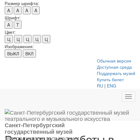
Размер шрифта:
A
A
A
A
Шрифт:
A
T
Цвет:
Ц
Ц
Ц
Ц
Ц
Изображения:
ВЫКЛ
ВКЛ
Обычная версия
Доступная среда
Поддержать музей
Купить билет
RU
|
ENG
Toggl
navig
Санкт-Петербургский
государственный музей
Ремонтные работы в
театрального и музыкального