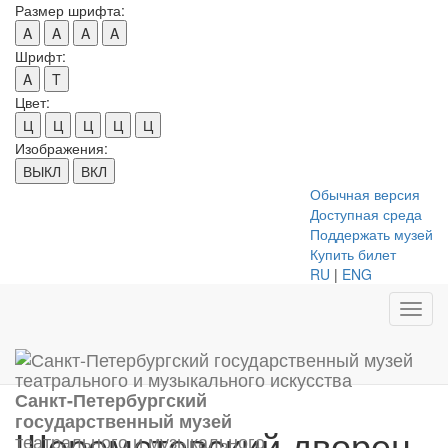
Размер шрифта:
A
A
A
A
Шрифт:
A
T
Цвет:
Ц
Ц
Ц
Ц
Ц
Изображения:
ВЫКЛ
ВКЛ
Обычная версия
Доступная среда
Поддержать музей
Купить билет
RU
|
ENG
Toggl
navig
Санкт-Петербургский
государственный музей
Шереметевский дворец
театрального и музыкального