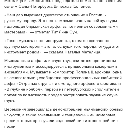
Метелица и заместитель председателя Комитета по внешним
связям Санкт-Петербурга Вячеслав Калганов.
«Наш дар выражает дружеское отношение к России, к
русскому народу. Это неотъемлемая часть нашей культуры —
настоящая бирманская арфа, выполненная современными
мастерами», — отметил Тит Линн Оун.
«Голос музыкального инструмента, к том же сделанного
вручную мастером – это голос души того народа, откуда этот
инструмент родом», — сказала Наталья Метелица.
Мьянманская арфа, или саунг-гаук, считается престижным
инструментом и ассоциируется с придворными камерными
ансамблями. Музыкант и композитор Полина Шаронова, одна
из основательниц сообщества профессиональных любителей
арфы «Открытые струны» и ежегодного арфового фестиваля
«В глубине ноября», первой из петербургских исполнителей
получила возможность продемонстрировать звучание саунг-
гаука.
Церемония завершилась демонстрацией мьянманских боевых
искусств, а также вокальными и танцевальными номерами,
среди которых прозвучали индонезийские и южнокорейские
песни.