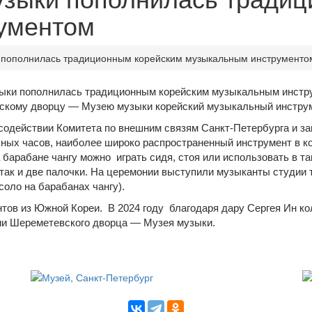
ументом
 пополнилась традиционным корейским музыкальным инструменто
ки пополнилась традиционным корейским музыкальным инструм
вскому дворцу — Музею музыки корейский музыкальный инструм
содействии Комитета по внешним связям Санкт-Петербурга и з
чных часов, наиболее широко распространенный инструмент в 
барабане чангу можно играть сидя, стоя или использовать в т
 так и две палочки. На церемонии выступили музыканты студии
оло на барабанах чангу).
нтов из Южной Кореи. В 2024 году благодаря дару Сергея Ин к
ции Шереметевского дворца — Музея музыки.