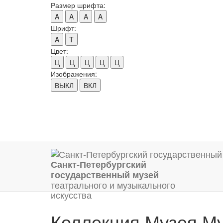
Размер шрифта:
A
A
A
A
Шрифт:
A
T
Цвет:
Ц
Ц
Ц
Ц
Ц
Изображения:
ВЫКЛ
ВКЛ
Санкт-Петербургский
государственный музей
театрального и музыкального
искусства
Коллекция Музея М