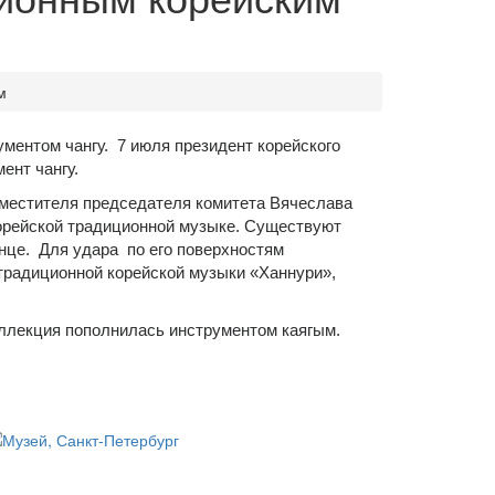
м
ентом чангу. 7 июля президент корейского
ент чангу.
аместителя председателя комитета Вячеслава
корейской традиционной музыке. Существуют
анце. Для удара по его поверхностям
 традиционной корейской музыки «Ханнури»,
оллекция пополнилась инструментом каягым.