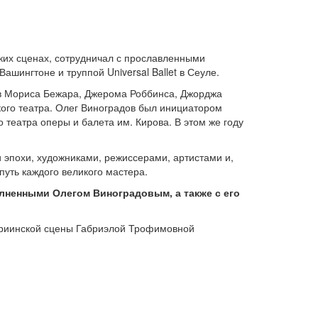
ких сценах, сотрудничал с прославленными
шингтоне и труппой Universal Ballet в Сеуле.
ов Мориса Бежара, Джерома Роббинса, Джорджа
кого театра. Олег Виноградов был инициатором
театра оперы и балета им. Кирова. В этом же году
 эпохи, художниками, режиссерами, артистами и,
уть каждого великого мастера.
лненными Олегом Виноградовым, а также с его
ариинской сцены Габриэлой Трофимовной