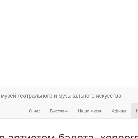
О нас
Выставки
Наши музеи
Афиша
с артистом балета, хорео