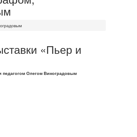
ым
ноградовым
ыставки «Пьер и
 и педагогом Олегом Виноградовым