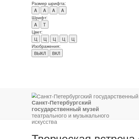
Размер шрифта:
A
A
A
A
Шрифт:
A
T
Цвет:
Ц
Ц
Ц
Ц
Ц
Изображения:
ВЫКЛ
ВКЛ
Санкт-Петербургский
государственный музей
театрального и музыкального
искусства
Творческая встреча 