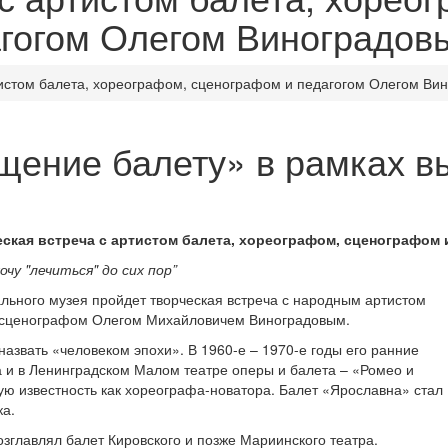
агогом Олегом Виноградов
тистом балета, хореографом, сценографом и педагогом Олегом Ви
щение балету» в рамках в
еская встреча с артистом балета, хореографом, сценографом
чу "лечиться" до сих пор”
рального музея пройдет творческая встреча с народным артистом
и сценографом Олегом Михайловичем Виноградовым.
назвать «человеком эпохи». В 1960-е – 1970-е годы его ранние
а и в Ленинградском Малом театре оперы и балета – «Ромео и
ую известность как хореографа-новатора. Балет «Ярославна» стал
а.
озглавлял балет Кировского и позже Мариинского театра.