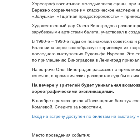
Хореограф воспитывал молодых звезд сцены, при 
Бережно сохраняемое им классическое наследие и 
«Золушка», «Тщетная предосторожность» – принес
Художественный дар Олега Виноградова разносторо
зарубежными артистами балета, участвовал в созда
В 1980-е – 1990-е годы он познакомил советских 
Баланчина через своеобразную «прививку» их твор
последнего выступления Рудольфа Нуреева. Это слу
по приглашению Виноградова в Ленинград приехал
На встрече Олег Виноградов расскажет о ярких мом
конечно, о драматических разворотах судьбы и ли
На вечере у зрителей будет уникальная возмож
хореографическими экспликациями.
В ноябре в рамках цикла «Посвящение балету» со
Комлевой. Следите за новостями.
Вход на встречу доступен по билетам на выставку
Место проведения события: