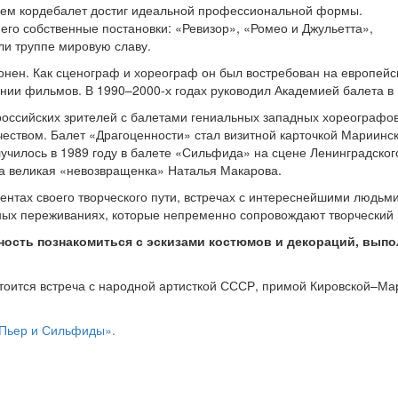
нем кордебалет достиг идеальной профессиональной формы.
его собственные постановки: «Ревизор», «Ромео и Джульетта»,
ли труппе мировую славу.
нен. Как сценограф и хореограф он был востребован на европейс
нии фильмов. В 1990–2000-х годах руководил Академией балета в Ва
и российских зрителей с балетами гениальных западных хореограф
чеством. Балет «Драгоценности» стал визитной карточкой Мариинс
чилось в 1989 году в балете «Сильфида» на сцене Ленинградского 
а великая «невозвращенка» Наталья Макарова.
ентах своего творческого пути, встречах с интереснейшими людьми
чных переживаниях, которые непременно сопровождают творческий п
ность познакомиться с эскизами костюмов и декораций, выпо
стоится встреча с народной артисткой СССР, примой Кировской–М
 «Пьер и Сильфиды».