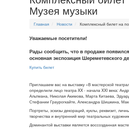
Музея музыки
Главная
Новости
Комплексный билет на п
Уважаемые посетители!
Рады сообщить, что в продаже появился
о
сновная экспозиция Шереметевского дв
Купить билет
Приглашаем вас на выставку «В мастерской театра
определили лицо театра XX - начала XXI века: Анд
Альтмана, Николая Акимова, Марта Китаева, Эдуа
Стефании Граурогкайте, Александра Шишкина, Макс
Портреты, эскизы декораций, куклы, реквизит, ли
творчества и внутренний мир театральных художник
Доминантой выставки является воссозданная маст