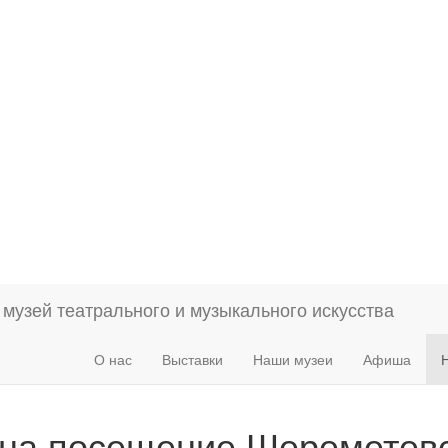
О нас
Выставки
Наши музеи
Афиша
 на посещение Шереметев