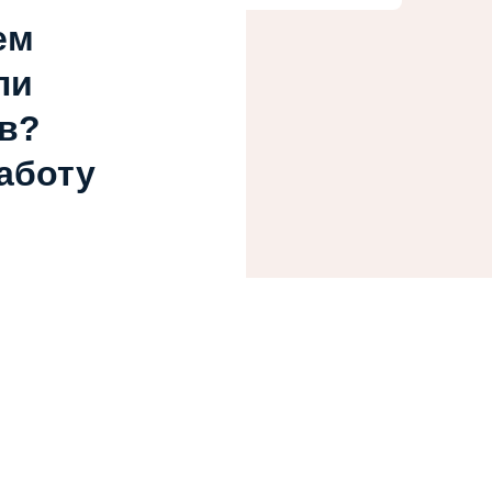
ем
ли
в?
работу