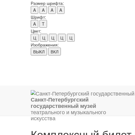
Размер шрифта:
A
A
A
A
Шрифт:
A
T
Цвет:
Ц
Ц
Ц
Ц
Ц
Изображения:
ВЫКЛ
ВКЛ
Санкт-Петербургский
государственный музей
театрального и музыкального
искусства
Комплексный билет