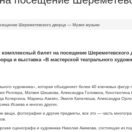
осещение Шереметевского дворца — Музея музыки
 комплексный билет на посещение Шереметевского д
орца и выставка «В мастерской театрального художн
льного художника», которая объединяет более 40 ключевых фигур 
рея Роллера, Матвея Шишкова, Александра Головина, Константина 
рда Кочергина, Марины Азизян, Эмиля Капелюша, Александра Орл
има Исаева и многих других.
чные вещи, фотографии и другие предметы, все это — часть многог
ов.
ерская сценографа и художника Николая Акимова, состоящая из п