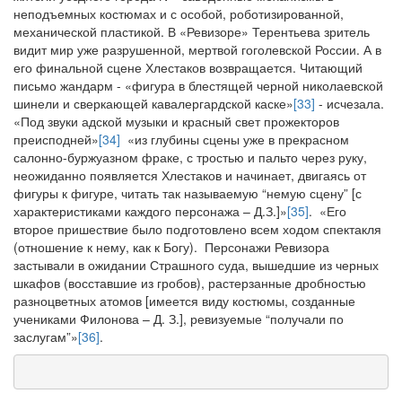
неподъемных костюмах и с особой, роботизированной,
механической пластикой. В «Ревизоре» Терентьева зритель
видит мир уже разрушенной, мертвой гоголевской России. А в
его финальной сцене Хлестаков возвращается. Читающий
письмо жандарм - «фигура в блестящей черной николаевской
шинели и сверкающей кавалергардской каске»
[33]
- исчезала.
«Под звуки адской музыки и красный свет прожекторов
преисподней»
[34]
«из глубины сцены уже в прекрасном
салонно-буржуазном фраке, с тростью и пальто через руку,
неожиданно появляется Хлестаков и начинает, двигаясь от
фигуры к фигуре, читать так называемую “немую сцену” [с
характеристиками каждого персонажа – Д.З.]»
[35]
. «Его
второе пришествие было подготовлено всем ходом спектакля
(отношение к нему, как к Богу). Персонажи Ревизора
застывали в ожидании Страшного суда, вышедшие из черных
шкафов (восставшие из гробов), растерзанные дробностью
разноцветных атомов [имеется виду костюмы, созданные
учениками Филонова – Д. З.], ревизуемые “получали по
заслугам”»
[36]
.