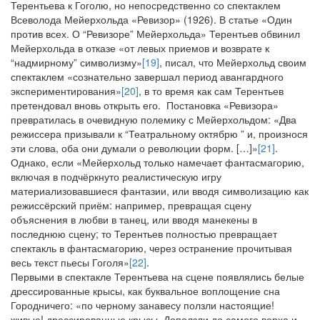
Терентьева к Гоголю, но непосредственно со спектаклем
Всеволода Мейерхольда «Ревизор» (1926). В статье «Один
против всех. О “Ревизоре” Мейерхольда» Терентьев обвинил
Мейерхольда в отказе «от левых приемов и возврате к
“надмирному” символизму»
[19]
, писал, что Мейерхольд своим
спектаклем «сознательно завершал период авангардного
экспериментирования»
[20]
, в то время как сам Терентьев
претендовал вновь открыть его. Постановка «Ревизора»
превратилась в очевидную полемику с Мейерхольдом: «Два
режиссера призывали к “Театральному октябрю
” и, произнося
эти слова, оба они думали о революции форм. […]»
[21]
.
Однако, если «Мейерхольд только намечает фантасмагорию,
включая в подчёркнуто реалистическую игру
материализовавшиеся фантазии, или вводя символизацию как
режиссёрский приём: например, превращая сцену
объяснения в любви в танец, или вводя манекены в
последнюю сцену; то Терентьев полностью превращает
спектакль в фантасмагорию, через остранение прочитывая
весь текст пьесы Гоголя»
[22]
.
Первыми в спектакле Терентьева на сцене появлялись белые
дрессированные крысы, как буквальное воплощение сна
Городничего: «по черному занавесу ползли настоящие!
живые! дрессированные крысы. Доползли до самого верха и