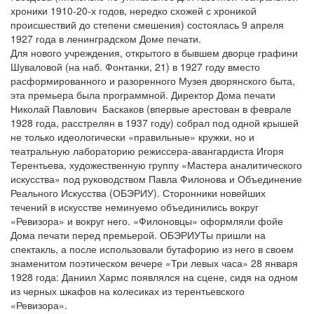
хроники 1910-20-х годов, нередко схожей с хроникой
происшествий до степени смешения) состоялась 9 апреля
1927 года в ленинградском Доме печати.
Для нового учреждения, открытого в бывшем дворце графини
Шуваловой (на наб. Фонтанки, 21) в 1927 году вместо
расформированного и разоренного Музея дворянского быта,
эта премьера была программной. Директор Дома печати
Николай Павлович Баскаков (впервые арестован в феврале
1928 года, расстрелян в 1937 году) собрал под одной крышей
не только идеологически «правильные» кружки, но и
театральную лабораторию режиссера-авангардиста Игоря
Терентьева, художественную группу «Мастера аналитического
искусства» под руководством Павла Филонова и Объединение
Реального Искусства (ОБЭРИУ). Сторонники новейших
течений в искусстве неминуемо объединились вокруг
«Ревизора» и вокруг него. «Филоновцы» оформляли фойе
Дома печати перед премьерой. ОБЭРИУТы пришли на
спектакль, а после использовали бутафорию из него в своем
знаменитом поэтическом вечере «Три левых часа» 28 января
1928 года: Даниил Хармс появлялся на сцене, сидя на одном
из черных шкафов на колесиках из терентьевского
«Ревизора».