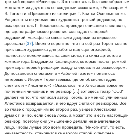
третьей версии «Ревизора». Этот спектакль был своеобразным
монтажом из двух пьес со сходными сюжетами, «Ревизора» Н.
В. Гоголя и «Приезжего из столицы» Г. Квитки-Основьяненко.
Рецензенты не упоминают художника третьей редакции, но
исследователь Г. Веселовська приводит описание спектакля,
где сценографическое решение совпадает с первой
редакцией: «шкафы со сквозными дверями из циркового
арсенала»
[37]
. Вполне вероятно, что на сей раз Терентьев не
приглашал художника для работы над сценографией,
полностью положившись на свои силы, на силы артистов и
композитора Владимира Кашницкого, которые после громкой
премьеры первой редакции всюду следовали за режиссером.
До постановки спектакля в «Рабочей газете» появилось
интервью с Игорем Терентьевым, где он объяснял идею
спектакля «Инкогнито»: «Оказалось, что Хлестаков вовсе не
почтенный чиновник и не ревизор […] вот здесь театр "СОЗ"
делает не то, что написал автор Гоголь, а именно: уличенный
Хлестаков возвращается, и его вдруг считают ревизором. Все
во главе с городничим во второй раз, увидев Хлестакова,
думают: а что, если снова ложь, а может это и есть настоящий
ревизор, поэтому они умышленно делали незначительное
лицо, чтобы лучше обо всем проведать. "Инкогнито", то есть,
неизвестность, становится символом старой культуры и