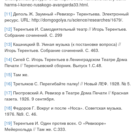
harms-i-konec-russkogo-avangarda33.html.
[11]
Деполь Ж. Заумный «Ревизор» Терентьева. Электронный
ресурс. URL: http://domgogolya.ru/science/researches/1679/.
[12]
Терентьев И. Самодеятельный театр // Игорь Терентьев.
Собрание сочинений. С. 299
[13]
Кашницкий В. Умная музыка (к постановке вопроса) //
Игорь Терентьев. Собрание сочинений. С. 463.
[14]
Сигей С. Игорь Терентьев в Ленинградском Театре Дома
Печати // Терентьевский сборник. Выпуск 1.С.48.
[15]
Там же.
[16]
Третьяков С. Перегибайте палку! // Новый ЛЕФ. 1928. № 5.
[17]
Пиотровский А. Ревизор в Театре Дома Печати // Красная
газета. 1926. 9 сентября.
[18]
Федоров Г. Вокруг и после «Носа». Советская музыка.
1976. №9. С. 46.
[19]
Терентьев И. Один против всех. О «Ревизоре»
Мейерхольда // Там же. С.333.