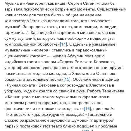
Музыка в «Ревизоре», как пишет Сергей Сигей, «…как бы
взрывала психологически острые его моменты. Существенным
новшеством для театра было и общее намерение
композитора “стать за пределами того, что называется
музыкой. За пределы такта, голоса, композиции, мелодии,
гармонии…”. Кашницкий воспринимал мир спектакля как
сумму звучаний, которую лишь необходимо подвергнуть
композиционной обработке»
[14]
. Отдельные узнаваемые
музыкальные «номера» ставились в парадоксальный
сценический контекст – «купец Абдулин поет арию
индийского гостя из оперы «Садко» Римского-Корсакова,
унтер-офицерская вдова распевает цыганские песни, другие
насвистывают модные мелодии, а Хлестаков и Осип поют
романсы и застольные песни»
[15]
. Обозначенная в афише
«Лунная соната» Бетховена сопровождала Хлестакова в
уборную, куда он крался со свечой в руке. Работа Терентьева
и Кашницкого с монтажом музыкальных фрагментов и
монтажом речевых фрагментов, «построенных на
фонетических и синтаксических сдвигах»
[16]
, привела А.
Пиотровского к далеко идущим выводам: «Тщательно и
сложно разработанной звуковой и шумовой “партитурой”
первых постановок этот театр близко подошел к проблеме