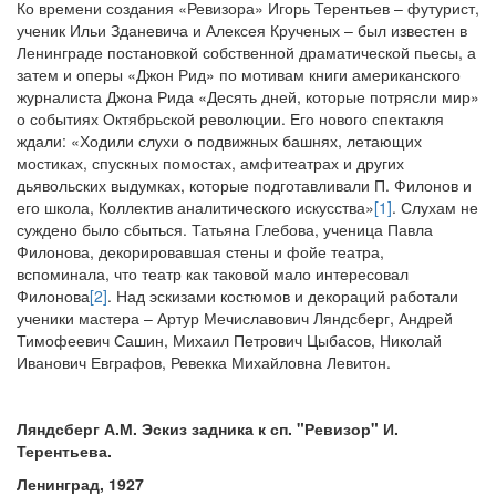
Ко времени создания «Ревизора» Игорь Терентьев – футурист,
ученик Ильи Зданевича и Алексея Крученых – был известен в
Ленинграде постановкой собственной драматической пьесы, а
затем и оперы «Джон Рид» по мотивам книги американского
журналиста Джона Рида «Десять дней, которые потрясли мир»
о событиях Октябрьской революции. Его нового спектакля
ждали: «Ходили слухи о подвижных башнях, летающих
мостиках, спускных помостах, амфитеатрах и других
дьявольских выдумках, которые подготавливали П. Филонов и
его школа, Коллектив аналитического искусства»
[1]
. Слухам не
суждено было сбыться. Татьяна Глебова, ученица Павла
Филонова, декорировавшая стены и фойе театра,
вспоминала, что театр как таковой мало интересовал
Филонова
[2]
. Над эскизами костюмов и декораций работали
ученики мастера – Артур Мечиславович Ляндсберг, Андрей
Тимофеевич Сашин, Михаил Петрович Цыбасов, Николай
Иванович Евграфов, Ревекка Михайловна Левитон.
Ляндсберг А.М. Эскиз задника к сп. "Ревизор" И.
Терентьева.
Ленинград, 1927