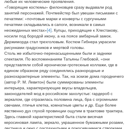
любые их человеческие проявления.
«Говорящие костюмы» филоновцев сразу выдавали род
занятий персонажей. Почтмейстер был увешан письмами с
печатями: «почтовые марки и конверты с сургучными
печатями складывались в сапоги, возникали в самых
неожиданных местах»
[4]
. Купцы, приходящие к Хлестакову,
носили под бородой икону, а на поясе амбарный замок.
Держиморда стал трехголовым. Костюм Гибнера украсили
рисунками градусников и мертвой головы.
Столь же избыточно-перенасыщенными были и задники
спектакля. По воспоминаниям Татьяны Глебовой, «они
представляли собой иронически-гротескные коллажи, где в
едином образном ряду соединялись разнородные и
разнохарактерные элементы. Так, на эскизе дома городничего
(автор Р. М. Левитон) были суммированы элементы
интерьера, характеризующие вкусы владельцев,
законодателей мод в российском захолустье: гардероб с
зеркалом, где отразилась половина лица, бра с огромными
свечами, птичья клетка, комнатные цветы и др. Еще более
явственно дух глухой провинции ощутим в трактовке трактира.
Здесь главной характеристикой быта стали висячая
керосиновая лампа, зеркало, украшенное бумажными розами,
лестница и окно с распахнутыми и покосившимися створками,