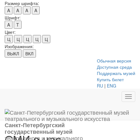
Размер шрифта:
A
A
A
A
Шрифт:
A
T
Цвет:
Ц
Ц
Ц
Ц
Ц
Изображения:
ВЫКЛ
ВКЛ
Обычная версия
Доступная среда
Поддержать музей
Купить билет
RU
|
ENG
Toggl
navig
Санкт-Петербургский
государственный музей
СМИ о нас
театрального и музыкального