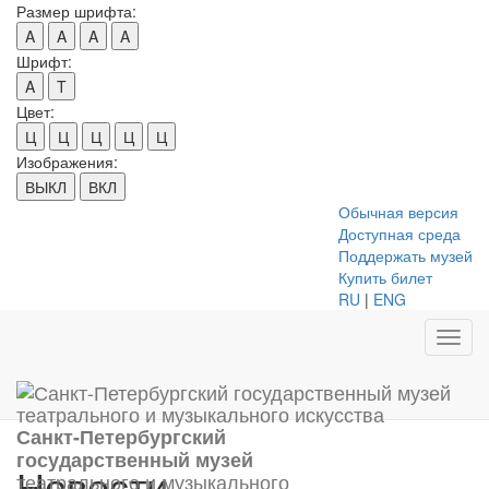
Размер шрифта:
A
A
A
A
Шрифт:
A
T
Цвет:
Ц
Ц
Ц
Ц
Ц
Изображения:
ВЫКЛ
ВКЛ
Обычная версия
Доступная среда
Поддержать музей
Купить билет
RU
|
ENG
Toggl
navig
Санкт-Петербургский
государственный музей
Новости
театрального и музыкального