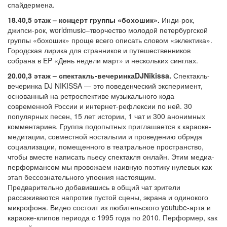
спайдермена.
18.40,5 этаж – концерт группы «бохошик».
Инди-рок,
джипси-рок, worldmusic–творчество молодой петербургской
группы «бохошик» проще всего описать словом «эклектика».
Городская лирика для странников и путешественников
собрана в EP «День недели март» и нескольких синглах.
20.00,3 этаж – спектакль-вечеринкаDJNikissa.
Спектакль-
вечеринка DJ NIKISSA — это поведенческий эксперимент,
основанный на ретроспективе музыкального кода
современной России и интернет-рефлексии по ней. 30
популярных песен, 15 лет истории, 1 чат и 300 анонимных
комментариев. Группа подопытных приглашается к караоке-
медитации, совместной ностальгии и проведению обряда
социализации, помещенного в театральное пространство,
чтобы вместе написать пьесу спектакля онлайн. Этим медиа-
перформансом мы провожаем наивную поэтику нулевых как
этап бессознательного упоения настоящим.
Предварительно добавившись в общий чат зрители
рассаживаются напротив пустой сцены, экрана и одинокого
микрофона. Видео состоит из любительского youtube-арта и
караоке-клипов периода с 1995 года по 2010. Перформер, как