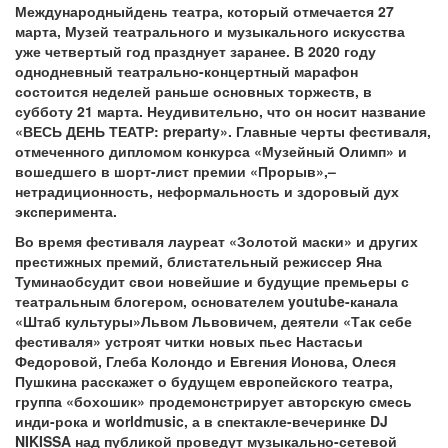
Международныйдень театра, который отмечается 27
марта, Музей театрального и музыкального искусства
уже четвертый год празднует заранее. В 2020 году
однодневный театрально-концертный марафон
состоится неделей раньше основных торжеств, в
субботу 21 марта. Неудивительно, что он носит название
«ВЕСЬ ДЕНЬ ТЕАТР:
preparty». Главные черты фестиваля,
отмеченного дипломом конкурса «Музейный Олимп» и
вошедшего в шорт-лист премии «Прорыв»,–
нетрадиционность, неформальность и здоровый дух
эксперимента.
Во время фестиваля лауреат «Золотой маски» и других
престижных премий, блистательный режиссер Яна
Туминаобсудит свои новейшие и будущие премьеры с
театральным блогером, основателем
youtube-канала
«Штаб культуры»Львом Львовичем, деятели «Так себе
фестиваля» устроят читки новых пьес Настасьи
Федоровой, Глеба Колондо и Евгения Ионова, Олеся
Пушкина расскажет о будущем европейского театра,
группа «бохошик» продемонстрирует авторскую смесь
инди-рока и
worldmusic, а в спектакле-вечеринке DJ
NIKISSA над публикой проведут музыкально-сетевой