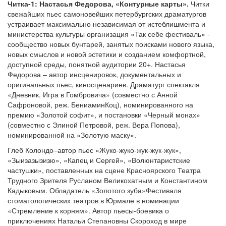
Читка-1: Настасья Федорова, «Контурные карты».
Читки
свежайших пьес самоновейших петербургских драматургов
устраивает максимально независимая от истеблишмента и
министерства культуры организация «Так себе фестиваль» -
сообщество новых бунтарей, занятых поисками нового языка,
новых смыслов и новой эстетики и созданием комфортной,
доступной среды, понятной аудитории 20+. Настасья
Федорова – автор инсценировок, документальных и
оригинальных пьес, киносценариев. Драматург спектакля
«Дневник. Игра в Гомбровича» (совместно с Анной
Сафроновой, реж. БениаминКоц), номинированного на
премию «Золотой софит», и постановки «Черный монах»
(совместно с Элиной Петровой, реж. Вера Попова),
номинированной на «Золотую маску».
Глеб Колондо–автор пьес «Жуко-жуко-жук-жук-жук»,
«Зыизазызизю», «Капец и Сергей», «Волюнтаристские
частушки», поставленных на сцене Красноярского Театра
Трудного Зрителя Русланом Великохатным и Константином
Кадыковым. Обладатель «Золотого зуба»Фестиваля
стоматологических театров в Юрмале в номинации
«Стремление к корням». Автор пьесы-боевика о
приключениях Натальи Степановны Скороход в мире