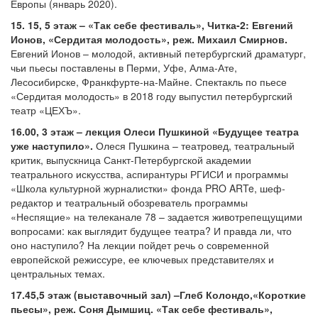
Европы (январь 2020).
15. 15, 5 этаж – «Так себе фестиваль», Читка-2: Евгений
Ионов, «Сердитая молодость», реж. Михаил Смирнов.
Евгений Ионов – молодой, активный петербургский драматург,
чьи пьесы поставлены в Перми, Уфе, Алма-Ате,
Лесосибирске, Франкфурте-на-Майне. Спектакль по пьесе
«Сердитая молодость» в 2018 году выпустил петербургский
театр «ЦЕХЪ».
16.00, 3 этаж – лекция Олеси Пушкиной «Будущее театра
уже наступило».
Олеся Пушкина – театровед, театральный
критик, выпускница Санкт-Петербургской академии
театрального искусства, аспирантуры РГИСИ и программы
«Школа культурной журналистки» фонда PRO ARTe, шеф-
редактор и театральный обозреватель программы
«Неспящие» на телеканале 78 – задается животрепещущими
вопросами: как выглядит будущее театра? И правда ли, что
оно наступило? На лекции пойдет речь о современной
европейской режиссуре, ее ключевых представителях и
центральных темах.
17.45,5 этаж (выставочный зал) –Глеб Колондо,«Короткие
пьесы», реж. Соня Дымшиц.
«Так себе фестиваль»,