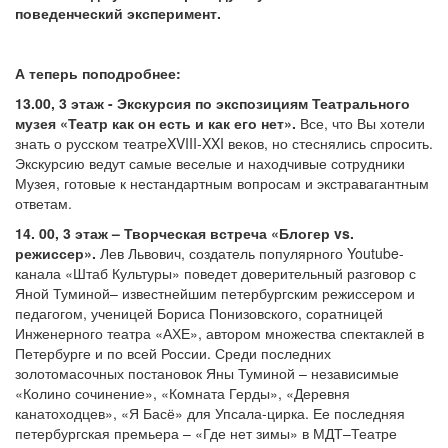
поведенческий эксперимент.
А теперь поподробнее:
13.00, 3 этаж - Экскурсия по экспозициям Театрального
музея «Театр как он есть и как его нет».
Все, что Вы хотели
знать о русском театреXVIII-XXI веков, но стеснялись спросить.
Экскурсию ведут самые веселые и находчивые сотрудники
Музея, готовые к нестандартным вопросам и экстравагантным
ответам.
14. 00, 3 этаж – Творческая встреча «Блогер
vs.
режиссер».
Лев Львович, создатель популярного Youtube-
канала «Штаб Культуры» поведет доверительный разговор с
Яной Туминой– известнейшим петербургским режиссером и
педагогом, ученицей Бориса Понизовского, соратницей
Инженерного театра «АХЕ», автором множества спектаклей в
Петербурге и по всей России. Среди последних
золотомасочных постановок Яны Туминой – независимые
«Колино сочинение», «Комната Герды», «Деревня
канатоходцев», «Я Басё» для Упсала-цирка. Ее последняя
петербургская премьера – «Где нет зимы» в МДТ–Театре