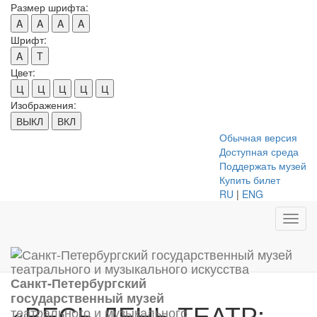
Размер шрифта:
A
A
A
A
Шрифт:
A
T
Цвет:
Ц
Ц
Ц
Ц
Ц
Изображения:
ВЫКЛ
ВКЛ
Обычная версия
Доступная среда
Поддержать музей
Купить билет
RU
|
ENG
Toggl
navig
Санкт-Петербургский
государственный музей
«ВЕСЬ ДЕНЬ ТЕАТР:
театрального и музыкального