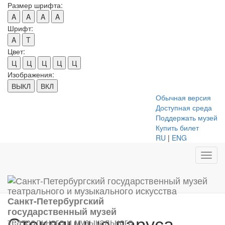
Размер шрифта:
A
A
A
A
Шрифт:
A
T
Цвет:
Ц
Ц
Ц
Ц
Ц
Изображения:
ВЫКЛ
ВКЛ
Обычная версия
Доступная среда
Поддержать музей
Купить билет
RU
|
ENG
Toggl
navig
Санкт-Петербургский
государственный музей
Стеклянные паруса
театрального и музыкального