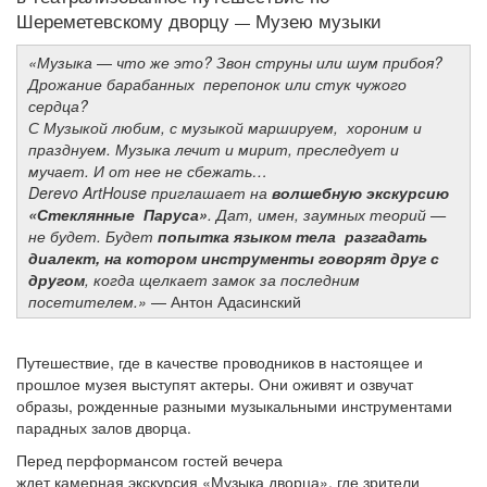
Шереметевскому дворцу
Музею музыки
—
«Музыка
—
что же это? Звон струны или шум прибоя?
Дрожание барабанных
перепонок или стук чужого
сердца?
С Музыкой любим, с музыкой маршируем,
хороним и
празднуем. Музыка лечит и мирит, преследует и
мучает. И от нее не сбежать…
Derevo
ArtHouse
приглашает на
волшебную экскурсию
«Стеклянные
Паруса»
. Дат, имен, заумных теорий —
не будет. Будет
попытка языком тела
разгадать
диалект, на котором инструменты говорят друг с
другом
, когда щелкает замок за последним
посетителем.»
— Антон Адасинский
Путешествие, где в качестве проводников в настоящее и
прошлое музея выступят актеры. Они оживят и озвучат
образы, рожденные разными музыкальными инструментами
парадных залов дворца.
Перед перформансом гостей вечера
ждет камерная экскурсия «Музыка дворца», где зрители