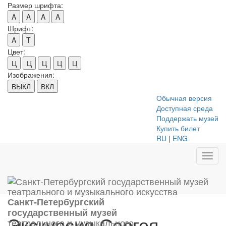
Размер шрифта:
A
A
A
A
Шрифт:
A
T
Цвет:
Ц
Ц
Ц
Ц
Ц
Изображения:
ВЫКЛ
ВКЛ
Обычная версия
Доступная среда
Поддержать музей
Купить билет
RU
|
ENG
Toggl
navig
Санкт-Петербургский
государственный музей
Экскурсия Сергея
театрального и музыкального