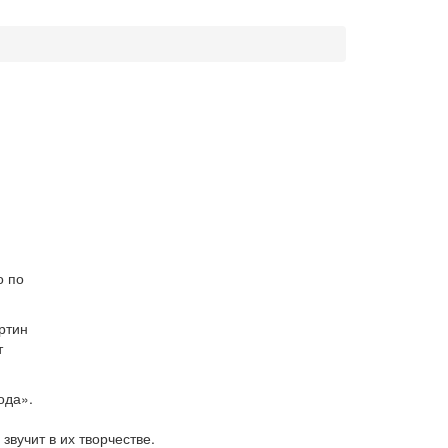
о по
ртин
т
ода».
звучит в их творчестве.