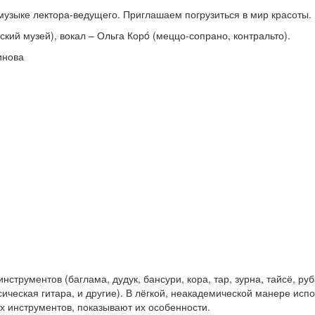
музыке лектора-ведущего. Приглашаем погрузиться в мир красоты.
кий музей), вокал – Ольга Корó (меццо-сопрано, контральто).
инова
трументов (баглама, дудук, бансури, кора, тар, зурна, тайсё, руба
сическая гитара, и другие). В лёгкой, неакадемической манере исп
 инструментов, показывают их особенности.