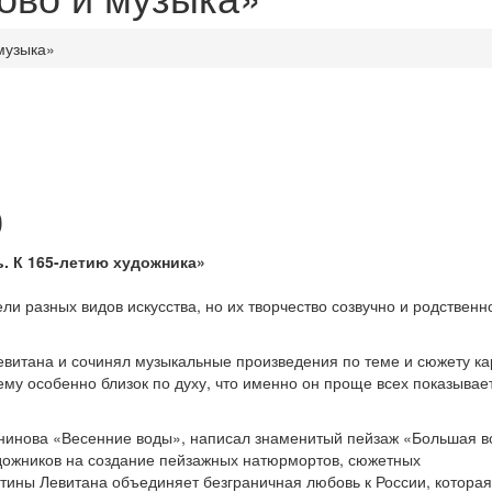
музыка»
0
. К 165-летию художника
и разных видов искусства, но их творчество созвучно и родственн
витана и сочинял музыкальные произведения по теме и сюжету ка
ему особенно близок по духу, что именно он проще всех показывае
анинова «Весенние воды», написал знаменитый пейзаж «Большая в
ожников на создание пейзажных натюрмортов, сюжетных
ртины Левитана объединяет безграничная любовь к России, которая 