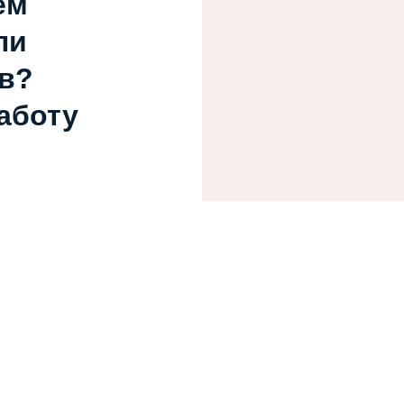
ем
ли
в?
работу