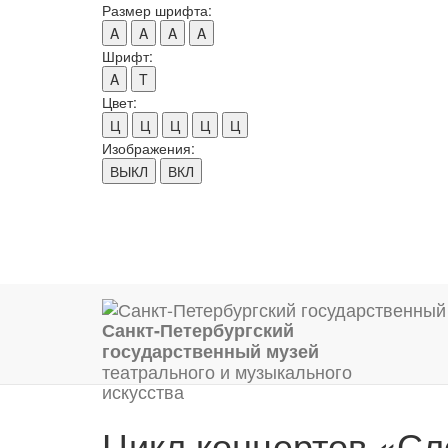
Размер шрифта:
A
A
A
A
Шрифт:
A
T
Цвет:
Ц
Ц
Ц
Ц
Ц
Изображения:
ВЫКЛ
ВКЛ
Санкт-Петербургский
государственный музей
театрального и музыкального
искусства
Цикл концертов «Сл