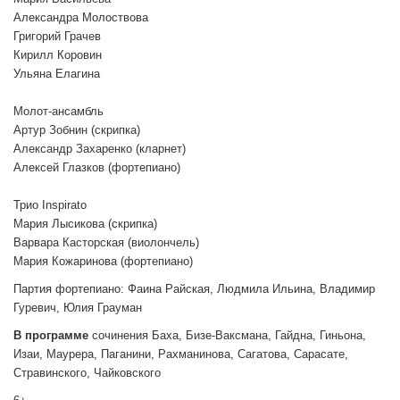
Александра Молоствова
Григорий Грачев
Кирилл Коровин
Ульяна Елагина
Молот-ансамбль
Артур Зобнин (скрипка)
Александр Захаренко (кларнет)
Алексей Глазков (фортепиано)
Трио Inspirato
Мария Лысикова (скрипка)
Варвара Касторская (виолончель)
Мария Кожаринова (фортепиано)
Партия фортепиано: Фаина Райская, Людмила Ильина, Владимир
Гуревич, Юлия Грауман
В программе
сочинения Баха, Бизе-Ваксмана, Гайдна, Гиньона,
Изаи, Маурера, Паганини, Рахманинова, Сагатова, Сарасате,
Стравинского, Чайковского