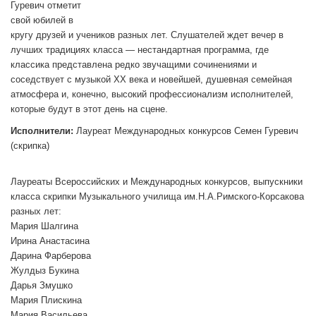
Гуревич отметит
свой юбилей в
кругу друзей и учеников разных лет. Слушателей ждет вечер в
лучших традициях класса — нестандартная программа, где
классика представлена редко звучащими сочинениями и
соседствует с музыкой ХХ века и новейшей, душевная семейная
атмосфера и, конечно, высокий профессионализм исполнителей,
которые будут в этот день на сцене.
Исполнители:
Лауреат Международных конкурсов Семен Гуревич
(скрипка)
Лауреаты Всероссийских и Международных конкурсов, выпускники
класса скрипки Музыкального училища им.Н.А.Римского-Корсакова
разных лет:
Мария Шалгина
Ирина Анастасина
Дарина Фарберова
Жулдыз Букина
Дарья Змушко
Мария Плискина
Мария Васильева