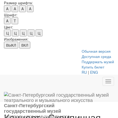
Размер шрифта:
A
A
A
A
Шрифт:
A
T
Цвет:
Ц
Ц
Ц
Ц
Ц
Изображения:
ВЫКЛ
ВКЛ
Обычная версия
Доступная среда
Поддержать музей
Купить билет
RU
|
ENG
Toggl
navig
Санкт-Петербургский
государственный музей
Концерт «Скрипичная
театрального и музыкального