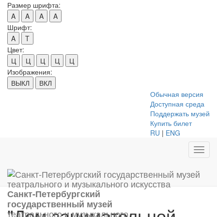
Размер шрифта:
A
A
A
A
Шрифт:
A
T
Цвет:
Ц
Ц
Ц
Ц
Ц
Изображения:
ВЫКЛ
ВКЛ
Обычная версия
Доступная среда
Поддержать музей
Купить билет
RU
|
ENG
Toggl
navig
Санкт-Петербургский
государственный музей
"Дом занимательной
театрального и музыкального