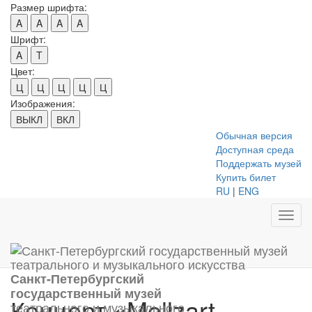
Размер шрифта:
A
A
A
A
Шрифт:
A
T
Цвет:
Ц
Ц
Ц
Ц
Ц
Изображения:
ВЫКЛ
ВКЛ
Обычная версия
Доступная среда
Поддержать музей
Купить билет
RU
|
ENG
Toggl
navig
Санкт-Петербургский
государственный музей
Концерт «Mollzart.
театрального и музыкального