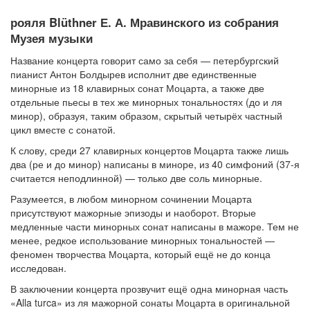
рояля Blüthner Е. А. Мравинского из собрания
Музея музыки
Название концерта говорит само за себя — петербургский
пианист Антон Болдырев исполнит две единственные
минорные из 18 клавирных сонат Моцарта, а также две
отдельные пьесы в тех же минорных тональностях (до и ля
минор), образуя, таким образом, скрытый четырёх частный
цикл вместе с сонатой.
К слову, среди 27 клавирных концертов Моцарта также лишь
два (ре и до минор) написаны в миноре, из 40 симфоний (37-я
считается неподлинной) — только две соль минорные.
Разумеется, в любом минорном сочинении Моцарта
присутствуют мажорные эпизоды и наоборот. Вторые
медленные части минорных сонат написаны в мажоре. Тем не
менее, редкое использование минорных тональностей —
феномен творчества Моцарта, который ещё не до конца
исследован.
В заключении концерта прозвучит ещё одна минорная часть
«Alla turca» из ля мажорной сонаты Моцарта в оригинальной