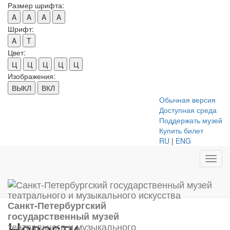
Размер шрифта:
A
A
A
A
Шрифт:
A
T
Цвет:
Ц
Ц
Ц
Ц
Ц
Изображения:
ВЫКЛ
ВКЛ
Обычная версия
Доступная среда
Поддержать музей
Купить билет
RU
|
ENG
Toggl
navig
Санкт-Петербургский
государственный музей
Новости
театрального и музыкального