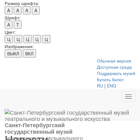
Размер шрифта:
A
A
A
A
Шрифт:
A
T
Цвет:
Ц
Ц
Ц
Ц
Ц
Изображения:
ВЫКЛ
ВКЛ
Обычная версия
Доступная среда
Поддержать музей
Купить билет
RU
|
ENG
Toggl
navig
Санкт-Петербургский
государственный музей
Новости
театрального и музыкального