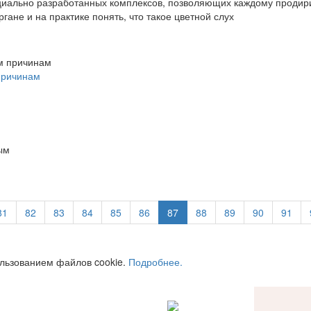
ециально разработанных комплексов, позволяющих каждому продир
гане и на практике понять, что такое цветной слух
причинам
ым
81
82
83
84
85
86
87
88
89
90
91
ользованием файлов cookie.
Подробнее.