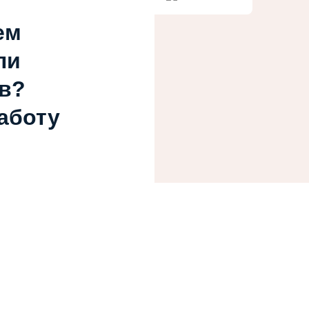
ем
ли
в?
работу