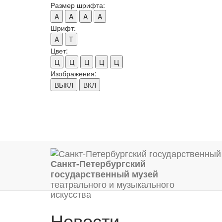
Размер шрифта:
A
A
A
A
Шрифт:
A
T
Цвет:
Ц
Ц
Ц
Ц
Ц
Изображения:
ВЫКЛ
ВКЛ
Санкт-Петербургский
государственный музей
театрального и музыкального
искусства
Новости