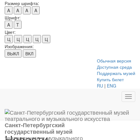
Размер шрифта:
A
A
A
A
Шрифт:
A
T
Цвет:
Ц
Ц
Ц
Ц
Ц
Изображения:
ВЫКЛ
ВКЛ
Обычная версия
Доступная среда
Поддержать музей
Купить билет
RU
|
ENG
Toggl
navig
Санкт-Петербургский
государственный музей
Новости
театрального и музыкального