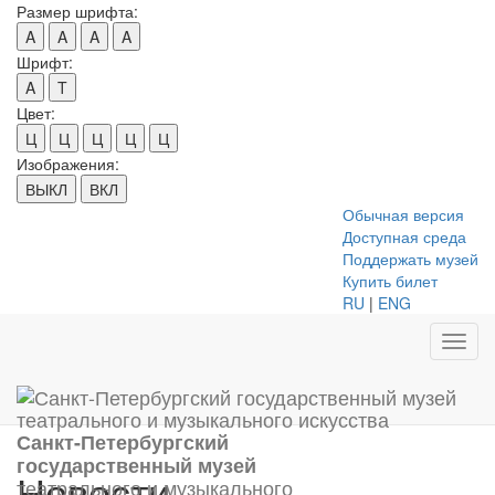
Размер шрифта:
A
A
A
A
Шрифт:
A
T
Цвет:
Ц
Ц
Ц
Ц
Ц
Изображения:
ВЫКЛ
ВКЛ
Обычная версия
Доступная среда
Поддержать музей
Купить билет
RU
|
ENG
Toggl
navig
Санкт-Петербургский
государственный музей
Новости
театрального и музыкального