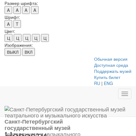
Размер шрифта:
A
A
A
A
Шрифт:
A
T
Цвет:
Ц
Ц
Ц
Ц
Ц
Изображения:
ВЫКЛ
ВКЛ
Обычная версия
Доступная среда
Поддержать музей
Купить билет
RU
|
ENG
Toggl
navig
Санкт-Петербургский
государственный музей
Новости
театрального и музыкального