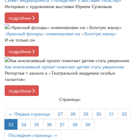
Сюжет медиапроекта «Теледетки» о выставке «Мастер»
Интервью с художником выставки Юрием Сучковым
подробнее
«Красный фонарь» номинирован на «Золотую маску»
И не только он
подробнее
Как инклюзивный проект помогает детям стать увереннее
Репортаж 1 канала о «Театральной академии особых
талантов»
подробнее
Страницы:
← Первая страница
27
28
29
30
31
32
33
34
35
36
37
38
39
Последняя страница →