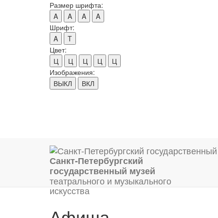
Размер шрифта:
A
A
A
A
Шрифт:
A
T
Цвет:
Ц
Ц
Ц
Ц
Ц
Изображения:
ВЫКЛ
ВКЛ
Санкт-Петербургский
государственный музей
театрального и музыкального
искусства
Афиша