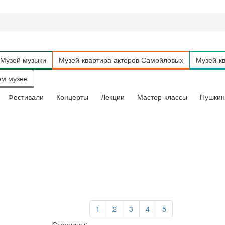
Музей музыки
Музей-квартира актеров Самойловых
Музей-кв
ом музее
Фестивали
Концерты
Лекции
Мастер-классы
Пушкин
1
2
3
4
5
Страницы: