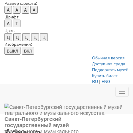
Размер шрифта:
A
A
A
A
Шрифт:
A
T
Цвет:
Ц
Ц
Ц
Ц
Ц
Изображения:
ВЫКЛ
ВКЛ
Обычная версия
Доступная среда
Поддержать музей
Купить билет
RU
|
ENG
Toggl
navig
Санкт-Петербургский
государственный музей
Афиша
театрального и музыкального